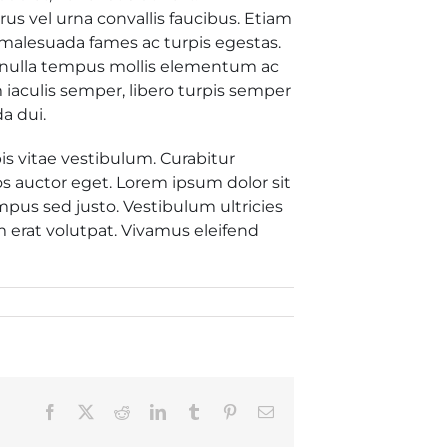
us vel urna convallis faucibus. Etiam
t malesuada fames ac turpis egestas.
n nulla tempus mollis elementum ac
 iaculis semper, libero turpis semper
a dui.
pis vitae vestibulum. Curabitur
os auctor eget. Lorem ipsum dolor sit
mpus sed justo. Vestibulum ultricies
m erat volutpat. Vivamus eleifend
Facebook
X
Reddit
LinkedIn
Tumblr
Pinterest
Email