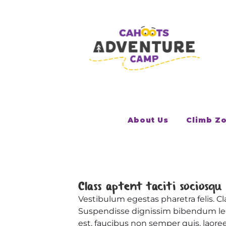
Skip
to
content
About Us
Climb Z
Class aptent taciti sociosq
Vestibulum egestas pharetra felis. Cl
Suspendisse dignissim bibendum lec
est, faucibus non semper quis, laore