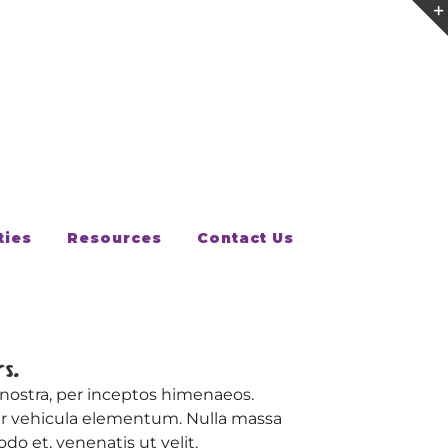
ties
Resources
Contact Us
s.
a nostra, per inceptos himenaeos.
r vehicula elementum. Nulla massa
o et, venenatis ut velit.