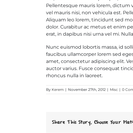
Pellentesque mauris lorem, dictum vit
vel mauris nisi, non vehicula est. P
Aliquam leo lorem, tincidunt sed mo
dolor. Curabitur ac metus et enim pe
erat, in dapibus nisi urna vel mi. Nul
Nunc euismod lobortis massa, id solli
faucibus ullamcorper lorem sed egest
amet, consectetur adipiscing elit. Ve
auctor varius. Fusce consequat tincid
rhoncus nulla in laoreet.
By
Kerem
|
November 27th, 2012
|
Misc
|
0 Co
Share This Story, Choose Your Plat