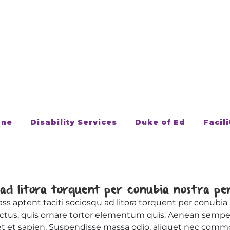
one
Disability Services
Duke of Ed
Facili
u ad litora torquent per conubia nostra per
ass aptent taciti sociosqu ad litora torquent per conubi
tus, quis ornare tortor elementum quis. Aenean sempe
et et sapien. Suspendisse massa odio, aliquet nec commod