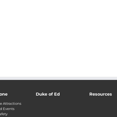
one
Duke of Ed
Resources
 Attractions
d Events
afety