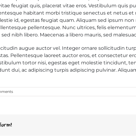
ae feugiat quis, placerat vitae eros. Vestibulum quis pur
ellentesque habitant morbi tristique senectus et netus e
lestie id, egestas feugiat quam. Aliquam sed ipsum no
llentesque pellentesque. Nunc ultrices, felis elementum
la sed nibh libero. Maecenas a libero mauris, sed malesuad
citudin augue auctor vel. Integer ornare sollicitudin tur
as. Pellentesque laoreet auctor eros, et consectetur er
stibulum tortor nisi, egestas eget molestie tincidunt, te
unt dui, ac adipiscing turpis adipiscing pulvinar. Aliqua
mments
form!