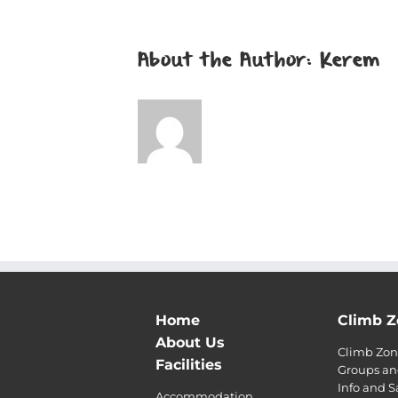
About the Author:
Kerem
Home
Climb Z
About Us
Climb Zone
Facilities
Groups an
Info and S
Accommodation